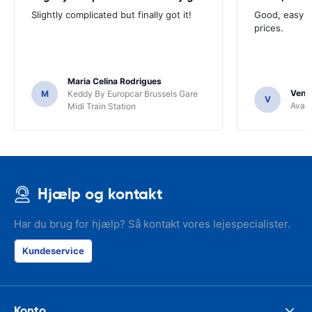
Slightly complicated but finally got it!
Good, easy t
prices.
Maria Celina Rodrigues
Venka
M
Keddy By Europcar Brussels Gare
V
Avant
Midi Train Station
Hjælp og kontakt
Har du brug for hjælp? Så kontakt vores lejespecialister.
Kundeservice
Konto