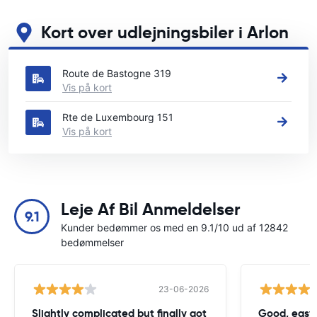
Kort over udlejningsbiler i Arlon
Se vores vigtigste biludlejningssteder i Arlon
Route de Bastogne 319
Vis på kort
Rte de Luxembourg 151
Vis på kort
Leje Af Bil Anmeldelser
9.1
Kunder bedømmer os med en 9.1/10 ud af 12842
bedømmelser
23-06-2026
Slightly complicated but finally got
Good, easy