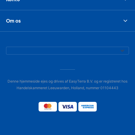
Om os
Denne hjemmeside ejes og drives af EasyTerra B.V. og er registreret hos
Handelskammeret Leeuwarden, Holland, nummer 01104443