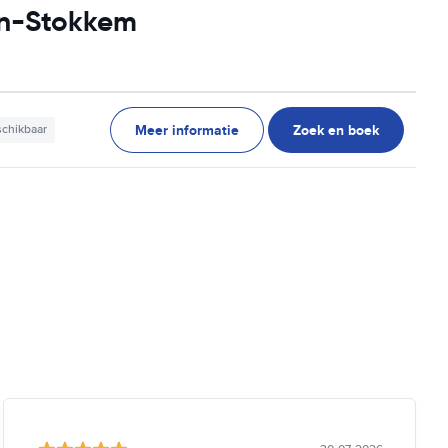
en-Stokkem
Meer informatie
Zoek en boek
schikbaar