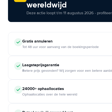
wereldwijd
Deze actie loopt t/m 11 augustus 2026 - profite
Gratis annuleren
Tot 48 uur voor aanvang van de boekingsperiode
Laagsteprijsgarantie
Betere prijs gevonden? Wij zorgen voor een betere aanb
24000+ ophaallocaties
Ophaallocaties over de hele wereld