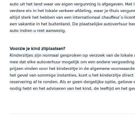
auto uit het land waar uw eigen vergunning is afgegeven. Het i
verdere eis in het lokale verkeer-afdeling, waar je thuis vergu
altijd sterk het hebben van een internationaal chauffeur´s-lice
een vakantie in het buitenland. De plaatselijke autoverhuur be
auto indien u niet aanwezig.
Voorzie je kind zitplaatsen?
Kinderzitjes zijn normaal gesproken op verzoek van de lokale a
mee dat elke autoverhuur mogelijk om een andere vergoeding v
prijzen vinden voor het kinderzitje in de algemene voorwaarden
het geval van sommige instanties, kunt u het kinderzitje dire
reservering af te ronden. Als er geen dergelijke optie, gelieve
nodig hebt en het adviseren van het kind, de leeftijd en het g