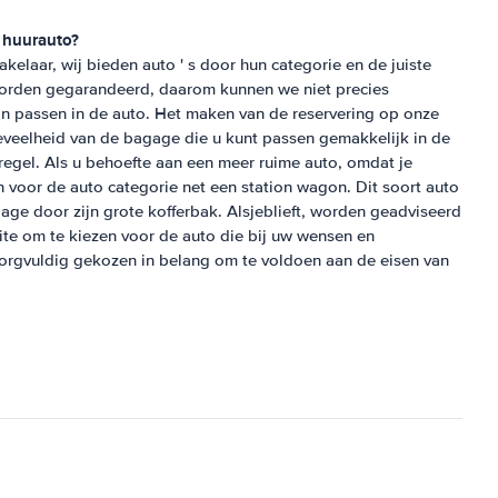
 huurauto?
kelaar, wij bieden auto ' s door hun categorie en de juiste
worden gegarandeerd, daarom kunnen we niet precies
an passen in de auto. Het maken van de reservering op onze
oeveelheid van de bagage die u kunt passen gemakkelijk in de
e regel. Als u behoefte aan een meer ruime auto, omdat je
 voor de auto categorie net een station wagon. Dit soort auto
gage door zijn grote kofferbak. Alsjeblieft, worden geadviseerd
e om te kiezen voor de auto die bij uw wensen en
zorgvuldig gekozen in belang om te voldoen aan de eisen van