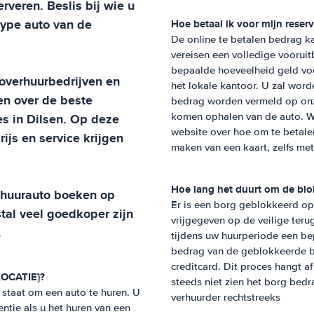
rveren. Beslis bij wie u
 type auto van de
Hoe betaal ik voor mijn reser
De online te betalen bedrag ka
vereisen een volledige vooruit
bepaalde hoeveelheid geld vo
toverhuurbedrijven en
het lokale kantoor. U zal word
en
over de beste
bedrag worden vermeld op onze
es in
Dilsen
. Op deze
komen ophalen van de auto. W
website over hoe om te betale
ijs en service krijgen
maken van een kaart, zelfs me
Hoe lang het duurt om de blo
w huurauto boeken op
Er is een borg geblokkeerd op
stal veel goedkoper zijn
vrijgegeven op de veilige teru
.
tijdens uw huurperiode een be
bedrag van de geblokkeerde b
creditcard. Dit proces hangt 
{LOCATIE}?
steeds niet zien het borg bed
n staat om een auto te huren. U
verhuurder rechtstreeks
entie als u het huren van een