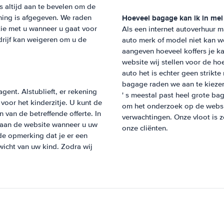
s altijd aan te bevelen om de
Hoeveel bagage kan ik in mei
nning is afgegeven. We raden
ntie met u wanneer u gaat voor
Als een internet autoverhuur ma
drijf kan weigeren om u de
auto merk of model niet kan 
aangeven hoeveel koffers je k
website wij stellen voor de h
auto het is echter geen strikt
bagage raden we aan te kiezen
gent. Alstublieft, er rekening
' s meestal past heel grote ba
oor het kinderzitje. U kunt de
om het onderzoek op de websit
 van de betreffende offerte. In
verwachtingen. Onze vloot is 
ct aan de website wanneer u uw
onze cliënten.
 de opmerking dat je er een
ewicht van uw kind. Zodra wij