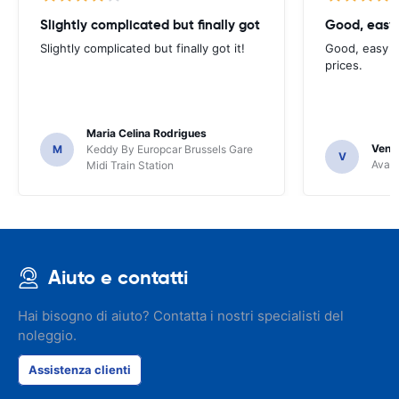
Slightly complicated but finally got
Good, easy
Slightly complicated but finally got it!
Good, easy t
prices.
Maria Celina Rodrigues
Venka
M
Keddy By Europcar Brussels Gare
V
Avant
Midi Train Station
Aiuto e contatti
Hai bisogno di aiuto? Contatta i nostri specialisti del
noleggio.
Assistenza clienti