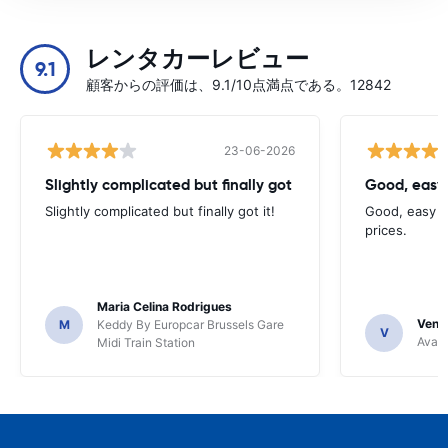
レンタカーレビュー
9.1
顧客からの評価は、9.1/10点満点である。12842
23-06-2026
Slightly complicated but finally got
Good, easy
Slightly complicated but finally got it!
Good, easy t
prices.
Maria Celina Rodrigues
Venka
M
Keddy By Europcar Brussels Gare
V
Avant
Midi Train Station