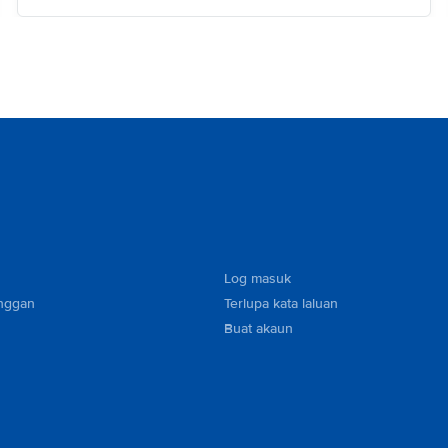
Log masuk
nggan
Terlupa kata laluan
Buat akaun