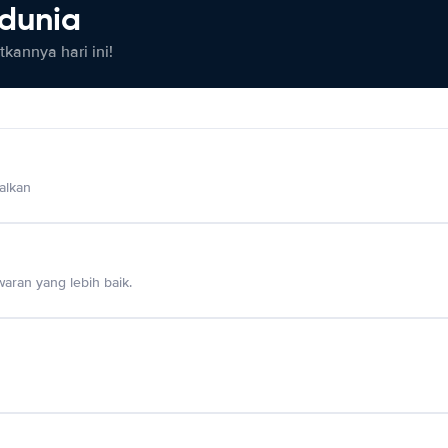
 dunia
kannya hari ini!
alkan
aran yang lebih baik.