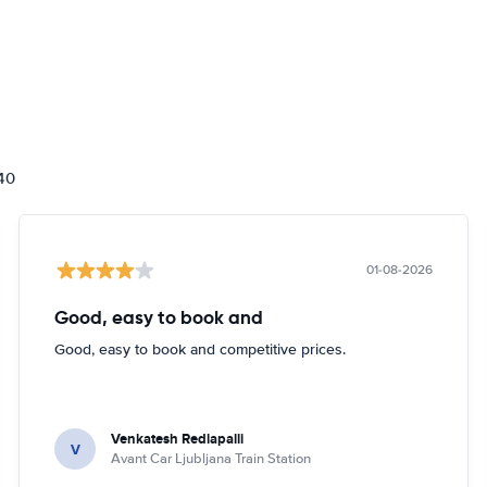
840
01-08-2026
Good, easy to book and
Good, easy to book and competitive prices.
Venkatesh Redlapalli
V
Avant Car Ljubljana Train Station