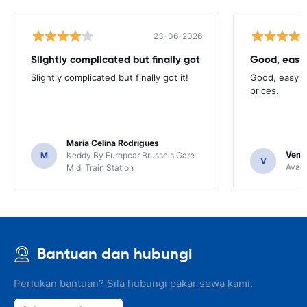
23-06-2026
Slightly complicated but finally got
Good, easy
Slightly complicated but finally got it!
Good, easy t
prices.
Maria Celina Rodrigues
Venka
M
Keddy By Europcar Brussels Gare
V
Avant
Midi Train Station
Bantuan dan hubungi
Perlukan bantuan? Sila hubungi pakar sewa kami.