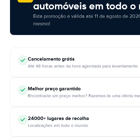
automóveis em todo o
Esta promoção é válida até 11 de agosto de 2026
mesmo!
Cancelamento
grátis
Até 48 horas antes da hora agendada para levantamento
Melhor preço garantido
Encontraste um preço melhor? Fazemos-te uma oferta mel
24000+
lugares de recolha
Localizações em todo o mundo