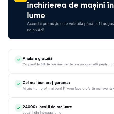
închirierea de mașini î
lume
Această promoție este valabilă până la 11 august
ea astăzi!
Anulare gratuită
Cu până la 48 de ore înainte de ora programată pentru pr
Cel mai bun preț garantat
Ai găsit un preț mai bun? Îți vom face o ofertă mai avantaj
24000+ locații de preluare
Locații din întreaga lume