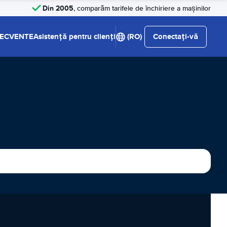
Din 2005
, comparăm tarifele de închiriere a mașinilor
RECVENTE
Asistență pentru clienți
(RO)
Conectați-vă