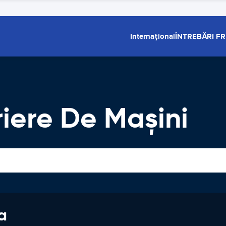
Internațional
ÎNTREBĂRI F
riere De Maşini
a