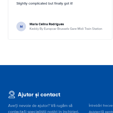
Slightly complicated but finally got it!
Maria Celina Rodrigues
M
Keddy By Europcar Brussels Gare Midi Train Station
Ajutor și contact
Aveți nevoie de ajutor? Vă rugăm să
Întrebări frecv
contactați specialiștii noștri în închirieri.
Asistență pentr