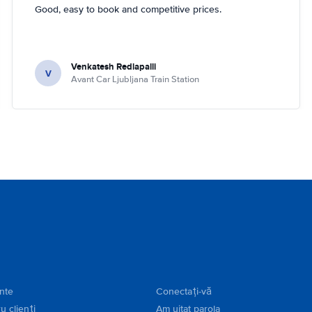
Good, easy to book and competitive prices.
Venkatesh Redlapalli
V
Avant Car Ljubljana Train Station
ente
Conectați-vă
u clienți
Am uitat parola