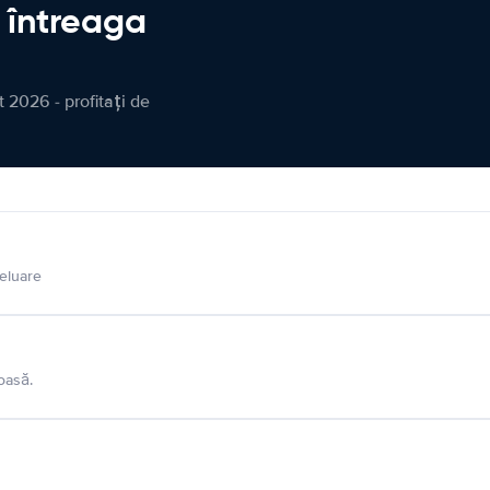
n întreaga
 2026 - profitați de
eluare
oasă.