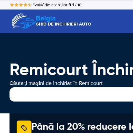
9.1
Evaluările clienților
/ 10
Belgia
GHID DE INCHIRIERI AUTO
Remicourt Închi
Căutați mașini de închiriat în Remicourt
Până la 20% reducere l