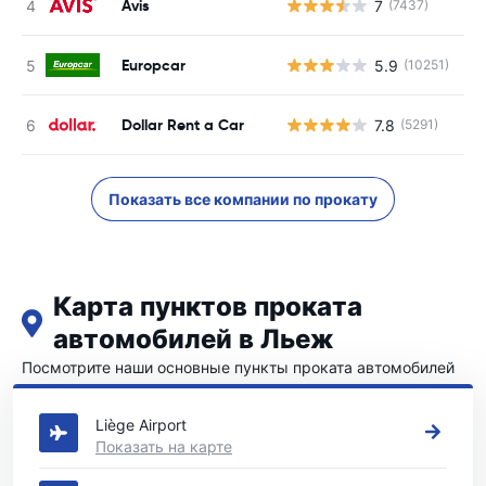
Avis
7
(7437)
Н
Europcar
5.9
(10251)
Н
Dollar Rent a Car
7.8
(5291)
Н
Показать все компании по прокату
Карта пунктов проката
автомобилей в Льеж
Посмотрите наши основные пункты проката автомобилей
в Льеж
Liège Airport
Показать на карте