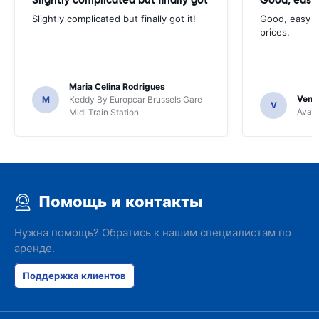
Slightly complicated but finally got it!
Good, easy t
prices.
Maria Celina Rodrigues
Venka
M
Keddy By Europcar Brussels Gare
V
Avant
Midi Train Station
Помощь и контакты
Нужна помощь? Обратись к нашим специалистам по
аренде.
Поддержка клиентов