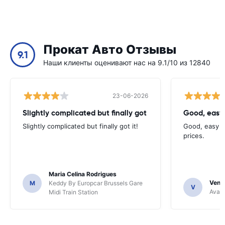
Прокат Авто Отзывы
9.1
Наши клиенты оценивают нас на 9.1/10 из 12840
23-06-2026
Slightly complicated but finally got
Good, easy
Slightly complicated but finally got it!
Good, easy t
prices.
Maria Celina Rodrigues
Venka
M
Keddy By Europcar Brussels Gare
V
Avant
Midi Train Station