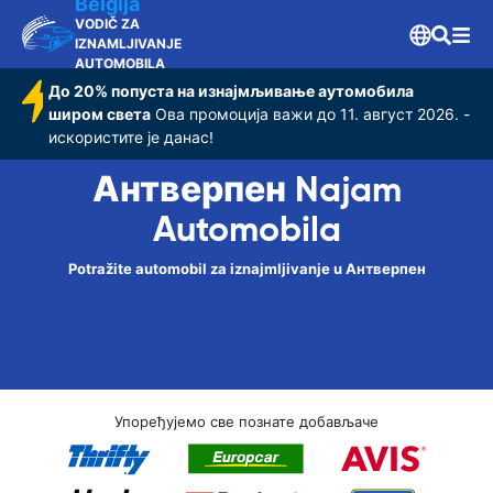
Belgija
VODIČ ZA
IZNAMLJIVANJE
AUTOMOBILA
До 20% попуста на изнајмљивање аутомобила
широм света
Ова промоција важи до 11. август 2026. -
искористите је данас!
Антверпен Najam
Automobila
Potražite automobil za iznajmljivanje u Антверпен
Упоређујемо све познате добављаче