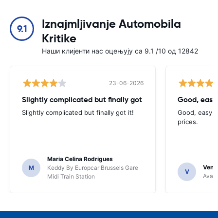
Iznajmljivanje Automobila
9.1
Kritike
Наши клијенти нас оцењују са 9.1 /10 од 12842
23-06-2026
Slightly complicated but finally got
Good, easy
Slightly complicated but finally got it!
Good, easy t
prices.
Maria Celina Rodrigues
Venka
M
Keddy By Europcar Brussels Gare
V
Avant
Midi Train Station