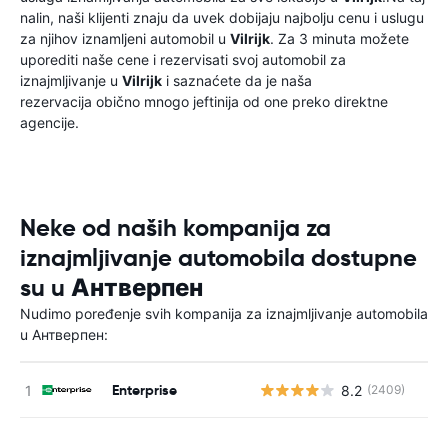
nalin, naši klijenti znaju da uvek dobijaju najbolju cenu i uslugu
za njihov iznamljeni automobil u
Vilrijk
. Za 3 minuta možete
uporediti naše cene i rezervisati svoj automobil za
iznajmljivanje u
Vilrijk
i saznaćete da je naša
rezervacija obično mnogo jeftinija od one preko direktne
agencije.
Neke od naših kompanija za
iznajmljivanje automobila dostupne
su u Антверпен
Nudimo poređenje svih kompanija za iznajmljivanje automobila
u Антверпен:
Enterprise
8.2
(2409)
Н