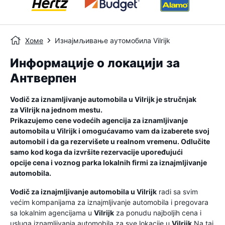
Хоме
Изнајмљивање аутомобила Vilrijk
Информације о локацији за
Антверпен
Vodič za iznamljivanje automobila u
Vilrijk
je stručnjak
za
Vilrijk
na jednom mestu.
Prikazujemo cene vodećih agencija za iznamljivanje
automobila u
Vilrijk
i omogućavamo vam da izaberete svoj
automobil i da ga rezervišete u realnom vremenu. Odlučite
samo kod koga da izvršite rezervacije upoređujući
opcije cena i voznog parka lokalnih firmi za iznajmljivanje
automobila.
Vodič za iznajmljivanje automobila u
Vilrijk
radi sa svim
većim kompanijama za iznajmljivanje automobila i pregovara
sa lokalnim agencijama u
Vilrijk
za ponudu najboljih cena i
usluga iznamljivanja automobila za sve lokacije u
Vilrijk
.Na taj