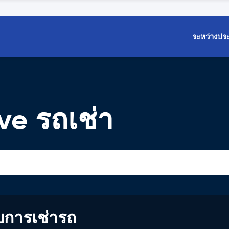
ระหว่างปร
e รถเช่า
บการเช่ารถ