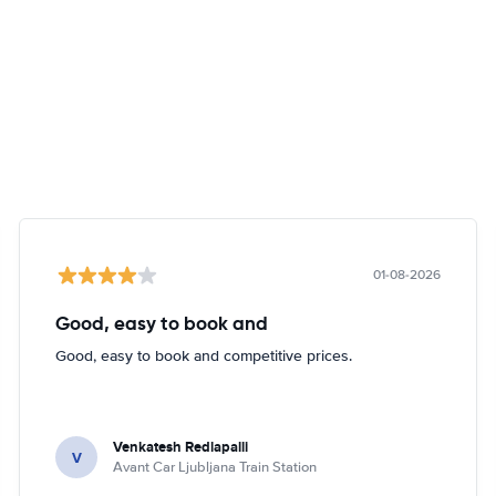
01-08-2026
Good, easy to book and
Good, easy to book and competitive prices.
Venkatesh Redlapalli
V
Avant Car Ljubljana Train Station