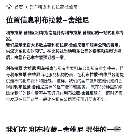
首页
汽车租赁 利布拉蒙·舍维尼
位置信息利布拉蒙—舍维尼
利布拉蒙·舍维尼
租车指南
是针对
利布拉蒙·舍维尼
的一站式租车专
家。
我们展示来自大多数主要
利布拉蒙·舍维尼
租车服务公司的费用，
供您选车和实时预订。在比较过当地租车公司的费率和车型选择
后，由您自己拿主意预订哪一家。
利布拉蒙·舍维尼
租车指南
与所有主要租车公司都有业务往来，并
与
利布拉蒙·舍维尼
当地服务机构协商，在
利布拉蒙·舍维尼
各地提
供最棒的租车费率和服务。 这样，我们的客户就知道他们始终会
得到
利布拉蒙·舍维尼
最棒的租车费率和服务。 您在3分钟里就能
比较我们的租车费率并预订好在
利布拉蒙·舍维尼
租车，同时还您
会发现在我们这里一般比在租车公司直接预订便宜不少。
我们在 利布拉蒙—舍维尼 提供的一些