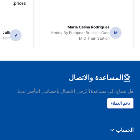
prices.
Maria Celina Rodrigues
apalli
Keddy By Europcar Brussels Gare
M
V
tation
Midi Train Station
المساعدة والاتصال
هل تحتاج إلى مساعدة؟ يُرجى الاتصال بأخصائيي التأجير لدينا.
دعم العملاء
الحساب