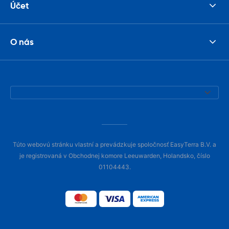
Účet
O nás
Túto webovú stránku vlastní a prevádzkuje spoločnosť EasyTerra B.V. a
je registrovaná v Obchodnej komore Leeuwarden, Holandsko, číslo
01104443.