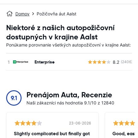
Domov
Požičovňa áut Aalst
Niektoré z našich autopožičovní
dostupných v krajine Aalst
Ponúkame porovnanie všetkých autopožičovní v krajine Aalst:
Enterprise
8.2
(2406)
Prenájom Auta, Recenzie
9.1
Naši zákazníci nás hodnotia 9.1/10 z 12840
23-06-2026
Slightly complicated but finally got
Good, easy