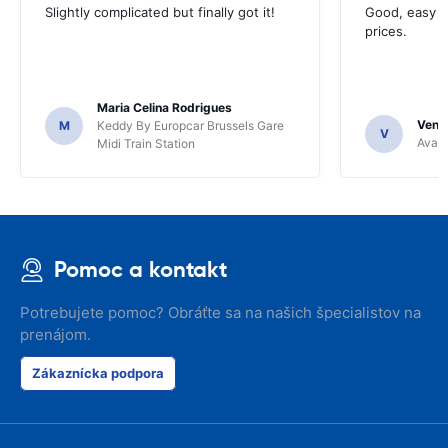
Slightly complicated but finally got it!
Good, easy t
prices.
Maria Celina Rodrigues
Venka
M
Keddy By Europcar Brussels Gare
V
Avant
Midi Train Station
Pomoc a kontakt
Potrebujete pomoc? Obráťte sa na našich špecialistov na
prenájom.
Zákaznícka podpora