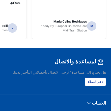
prices.
Maria Celina Rodrigues
apalli
Keddy By Europcar Brussels Gare
M
V
tation
Midi Train Station
المساعدة والاتصال
هل تحتاج إلى مساعدة؟ يُرجى الاتصال بأخصائيي التأجير لدينا.
دعم العملاء
الحساب