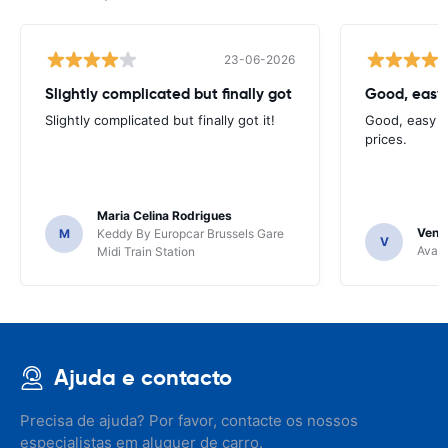
23-06-2026
Slightly complicated but finally got
Good, easy
Slightly complicated but finally got it!
Good, easy t
prices.
Maria Celina Rodrigues
Venka
M
Keddy By Europcar Brussels Gare
V
Avant
Midi Train Station
Ajuda e contacto
Precisa de ajuda? Por favor, contacte os nossos
especialistas em aluguer de carro.