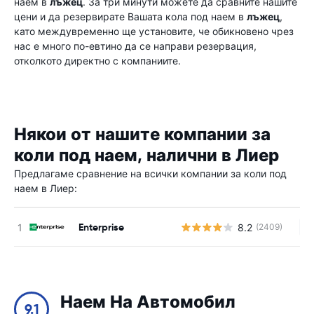
наем в
лъжец
. За три минути можете да сравните нашите
цени и да резервирате Вашата кола под наем в
лъжец
,
като междувременно ще установите, че обикновено чрез
нас е много по-евтино да се направи резервация,
отколкото директно с компаниите.
Някои от нашите компании за
коли под наем, налични в Лиер
Предлагаме сравнение на всички компании за коли под
наем в Лиер:
Enterprise
8.2
(2409)
Н
Наем На Автомобил
9.1