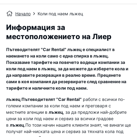
Начало
Коли под наем лъжец
Информация за
местоположението на Лиер
Пътеводителят "Car Rental"
лъжец
е специалист в
наемането на коли само с една спирка в
лъжец
.
Показваме тарифите на повечето водещи компании за
коли под наем в
лъжец
, за да можете да изберете кола и
да направите резервация в реално време. Преценете
сами в коя компания да резервирате след сравнение на
тарифите и наличните коли под наем.
лъжец
Пътеводителят "Car Rental"
работи с всички по-
големи компании за коли под наем и преговаря с
местните агенции в
лъжец
, за да предложи най-добрите
цени за коли под наем и сервиз за всички градове
в
лъжец
.По този начин нашите клиенти знаят, че винаги ще
получат най-ниската цена и сервиз за тяхната кола под