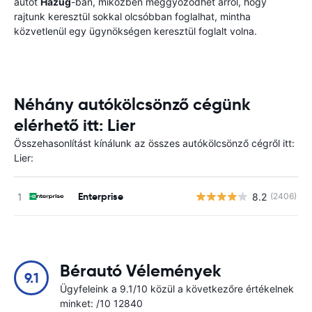
autót
Hazug
-ban, miközben meggyőződhet arról, hogy
rajtunk keresztül sokkal olcsóbban foglalhat, mintha
közvetlenül egy ügynökségen keresztül foglalt volna.
Néhány autókölcsönző cégünk
elérhető itt: Lier
Összehasonlítást kínálunk az összes autókölcsönző cégről itt:
Lier:
Enterprise
8.2
(2406)
Bérautó Vélemények
9.1
Ügyfeleink a 9.1/10 közül a következőre értékelnek
minket: /10 12840