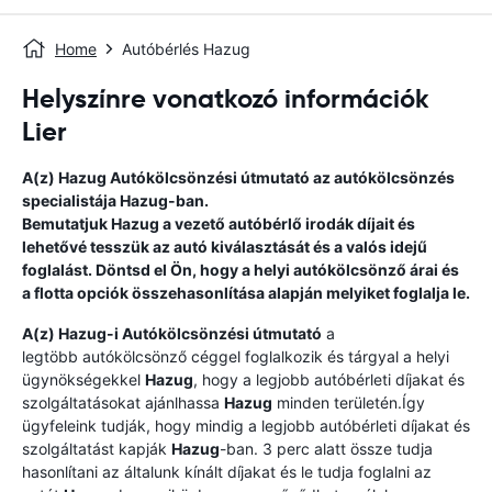
Home
Autóbérlés Hazug
Helyszínre vonatkozó információk
Lier
A(z)
Hazug
Autókölcsönzési útmutató
az autókölcsönzés
specialistája
Hazug
-ban.
Bemutatjuk
Hazug
a vezető autóbérlő irodák díjait és
lehetővé tesszük az autó kiválasztását és a valós idejű
foglalást. Döntsd el Ön, hogy a helyi autókölcsönző árai és
a flotta opciók összehasonlítása alapján melyiket foglalja le.
A(z)
Hazug
-i Autókölcsönzési útmutató
a
legtöbb autókölcsönző céggel foglalkozik és tárgyal a helyi
ügynökségekkel
Hazug
, hogy a legjobb autóbérleti díjakat és
szolgáltatásokat ajánlhassa
Hazug
minden területén.Így
ügyfeleink tudják, hogy mindig a legjobb autóbérleti díjakat és
szolgáltatást kapják
Hazug
-ban. 3 perc alatt össze tudja
hasonlítani az általunk kínált díjakat és le tudja foglalni az