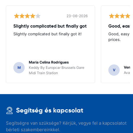
23-06-2026
Slightly complicated but finally got
Good, easy
Slightly complicated but finally got it!
Good, easy t
prices.
Maria Celina Rodrigues
Venka
M
Keddy By Europcar Brussels Gare
V
Avant
Midi Train Station
Segítség és kapcsolat
Segítségre van szüksége? Kérjük, vegye fel a kapcsolatot
bérleti szakembereinkkel.