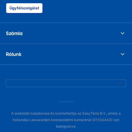
Ügyfélszolgálat
Számla
Rólunk
A weboldal tulajdonosa és üzemeltetője az EasyTerra B.V., amely a
hollandiai Leeuwarden kereskedelmi kamaránál (01104443) van
bejegyezve.