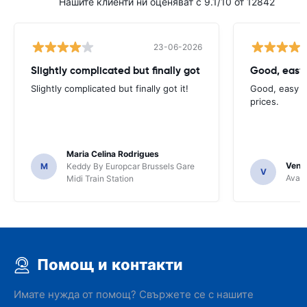
Нашите клиенти ни оценяват с 9.1/10 от 12842
23-06-2026
Slightly complicated but finally got
Good, easy
Slightly complicated but finally got it!
Good, easy t
prices.
Maria Celina Rodrigues
Venka
M
Keddy By Europcar Brussels Gare
V
Avant
Midi Train Station
Помощ и контакти
Имате нужда от помощ? Свържете се с нашите