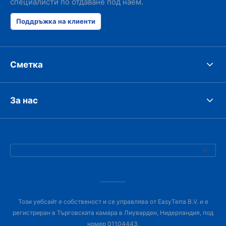
специалисти по отдаване под наем.
Поддръжка на клиенти
Сметка
За нас
Този уебсайт е собственост и се управлява от EasyTerra B.V. и е
регистриран в Търговската камара в Лиуварден, Нидерландия, под
номер 01104443.