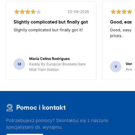
23-06-2026
Slightly complicated but finally got
Good, easy
Slightly complicated but finally got it!
Good, easy t
prices.
Maria Celina Rodrigues
Venka
M
Keddy By Europcar Brussels Gare
V
Avant
Midi Train Station
Pomoc i kontakt
Potrzebujesz pomocy? Skontaktuj się z naszymi
specjalistami ds. wynajmu.