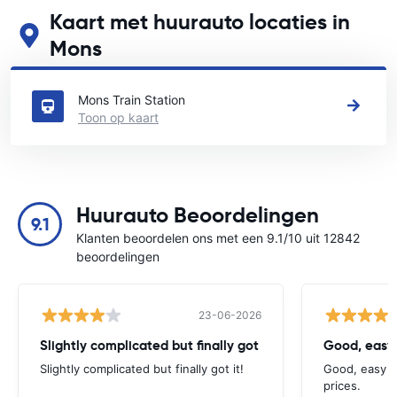
Kaart met huurauto locaties in
Mons
Zie onze belangrijkste autoverhuur locaties in Mons
Mons Train Station
Toon op kaart
Huurauto Beoordelingen
9.1
Klanten beoordelen ons met een 9.1/10 uit 12842
beoordelingen
23-06-2026
Slightly complicated but finally got
Good, easy
Slightly complicated but finally got it!
Good, easy t
prices.