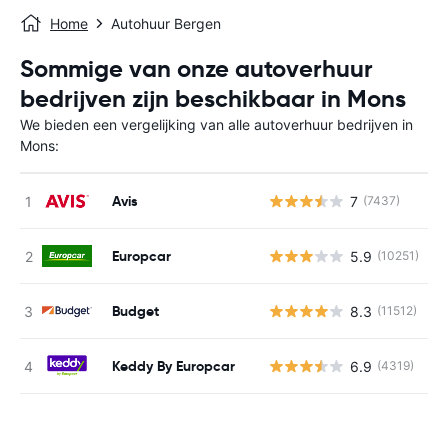
Home
Autohuur Bergen
Sommige van onze autoverhuur
bedrijven zijn beschikbaar in Mons
We bieden een vergelijking van alle autoverhuur bedrijven in
Mons:
Avis
7
(7437)
G
Europcar
5.9
(10251)
G
Budget
8.3
(11512)
G
Keddy By Europcar
6.9
(4319)
G