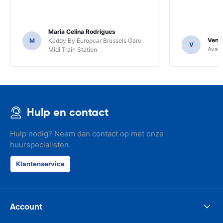
Maria Celina Rodrigues
Venka
M
Keddy By Europcar Brussels Gare
V
Avant
Midi Train Station
Hulp en contact
Hulp nodig? Neem dan contact op met onze
huurspecialisten.
Klantenservice
Account