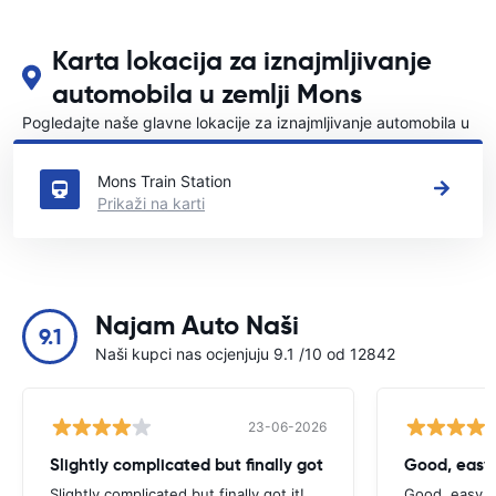
Karta lokacija za iznajmljivanje
automobila u zemlji Mons
Pogledajte naše glavne lokacije za iznajmljivanje automobila u
Mons
Mons Train Station
Prikaži na karti
Najam Auto Naši
9.1
Naši kupci nas ocjenjuju 9.1 /10 od 12842
23-06-2026
Slightly complicated but finally got
Good, easy
Slightly complicated but finally got it!
Good, easy t