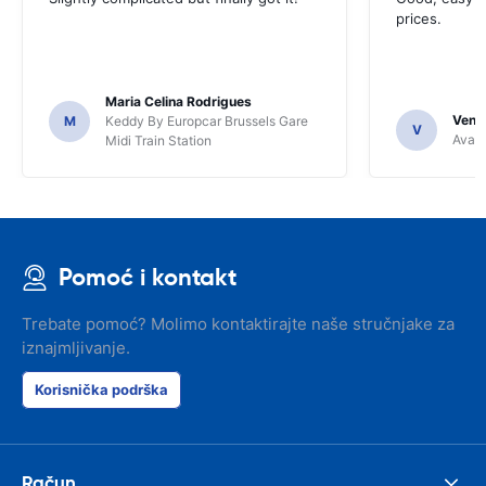
prices.
Maria Celina Rodrigues
Venka
M
Keddy By Europcar Brussels Gare
V
Avant
Midi Train Station
Pomoć i kontakt
Trebate pomoć? Molimo kontaktirajte naše stručnjake za
iznajmljivanje.
Korisnička podrška
Račun