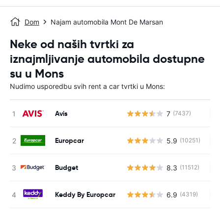
Dom
Najam automobila Mont De Marsan
Neke od naših tvrtki za
iznajmljivanje automobila dostupne
su u Mons
Nudimo usporedbu svih rent a car tvrtki u Mons:
Avis
7
(7437)
Ne
Europcar
5.9
(10251)
Ne
Budget
8.3
(11512)
Ne
Keddy By Europcar
6.9
(4319)
Ne