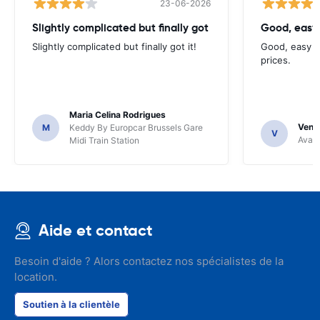
23-06-2026
Slightly complicated but finally got
Good, easy
Slightly complicated but finally got it!
Good, easy t
prices.
Maria Celina Rodrigues
Venka
M
Keddy By Europcar Brussels Gare
V
Avant
Midi Train Station
Aide et contact
Besoin d'aide ? Alors contactez nos spécialistes de la
location.
Soutien à la clientèle