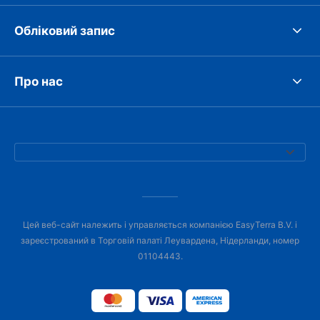
Обліковий запис
Про нас
Цей веб-сайт належить і управляється компанією EasyTerra B.V. і
зареєстрований в Торговій палаті Леувардена, Нідерланди, номер
01104443.