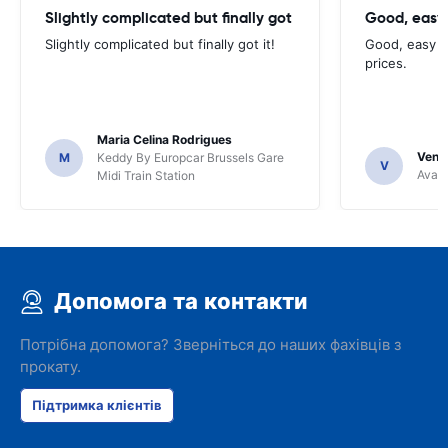
Slightly complicated but finally got
Good, easy
Slightly complicated but finally got it!
Good, easy t
prices.
Maria Celina Rodrigues
Venka
M
Keddy By Europcar Brussels Gare
V
Avant
Midi Train Station
Допомога та контакти
Потрібна допомога? Зверніться до наших фахівців з
прокату.
Підтримка клієнтів