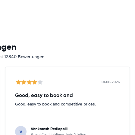
ngen
amt 12840 Bewertungen
01-08-2026
Good, easy to book and
Good, easy to book and competitive prices.
Venkatesh Redlapalli
V
Avant Car Ljubljana Train Station