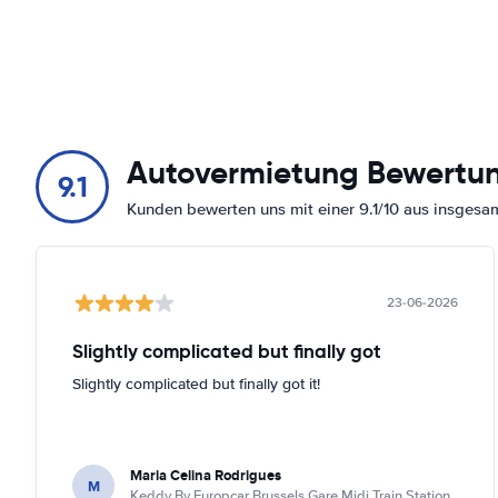
Autovermietung Bewertu
9.1
Kunden bewerten uns mit einer 9.1/10 aus insges
23-06-2026
Slightly complicated but finally got
Slightly complicated but finally got it!
Maria Celina Rodrigues
M
Keddy By Europcar Brussels Gare Midi Train Station