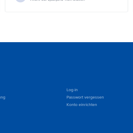
Log-in
ung
Passwort vergessen
Konto einrichten