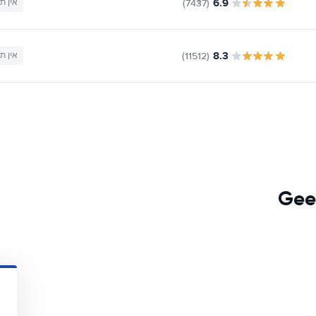
6.9
(7437)
אין ת
8.3
(11512)
אין ת