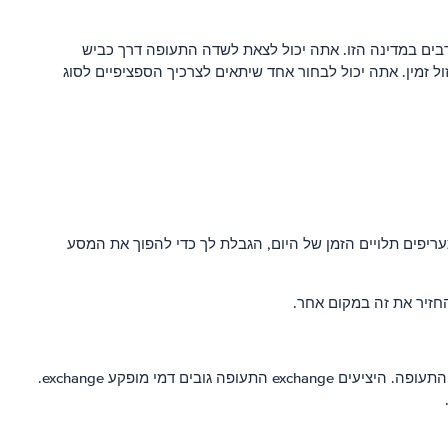
רבים במדינה הזו. אתה יכול לצאת לשדה התעופה דרך כביש
 זמין. אתה יכול לבחור אחד שיתאים לצרכיך הספציפיים לסוג
תעריפים תלויים הזמן של היום, הגבלת לך כדי להפוך את המסע
חזיר את זה במקום אחר.
המטבע בשימוש בבלגיה הוא האירו. היורו זרמים להתחיל מ- 5 עד 500. מומלץ לשנות את מטבע יורו אם אתה מתכנן להוציא על משהו בשדה התעופה. היציעים exchange התעופה גובים דמי מופקע exchange.