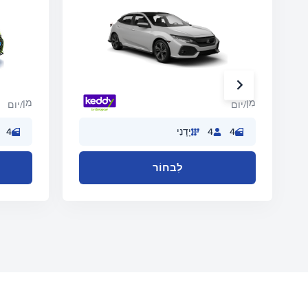
מִן
מִן
/יום
/יום
4
4
יָדָנִי
4
לִבחוֹר