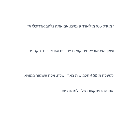
זה כלי של מצטיינים באדריכלות שנוצרה בשנת 1958. היא נוצרה על ידי AndréWaterkeyn, המבנה המקורי שלו הוא סמל קריסטל ברזל יש כבר מוגדל 165 מיליארד פעמים. אם אתה נלהב אדריכלי אז
ון הצג אובייקטים קומית ייחודית וגם ציורים. הקטנים
זה פסל מפורסם בעולם של ילד להשתין, ניתן לראות בכל עת במהלך היום או בלילה. הפסל התחפש לעתים קרובות, בעיקר בכל שבוע, וזה יש למעלה מ-600 תלבושות בארון שלה. אלה ששמור במוזיאון
וך את ההרפתקאות שלך למהנה יותר.