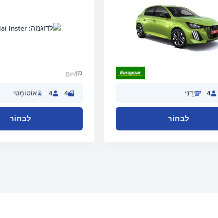
מִן
/יום
4
יָדָנִי
4
4
אוֹטוֹמָטִי
לִבחוֹר
לִבחוֹר