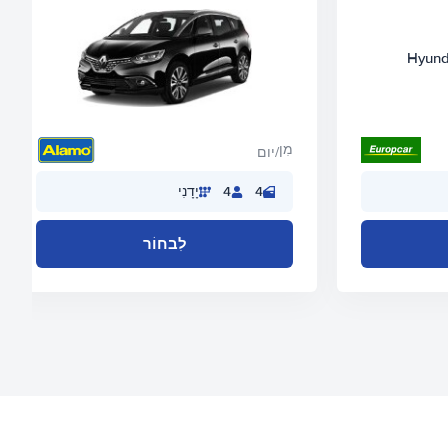
מִן
/יום
4
4
יָדָנִי
לִבחוֹר