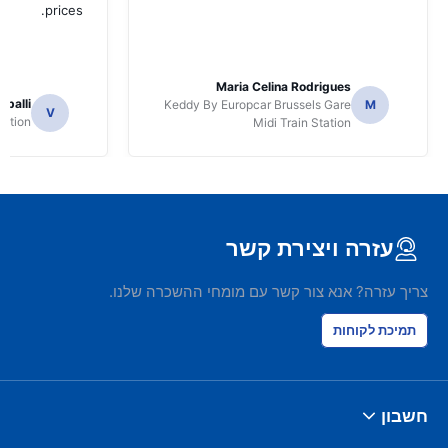
prices.
Maria Celina Rodrigues
apalli
Keddy By Europcar Brussels Gare
M
V
tation
Midi Train Station
עזרה ויצירת קשר
צריך עזרה? אנא צור קשר עם מומחי ההשכרה שלנו.
תמיכת לקוחות
חשבון