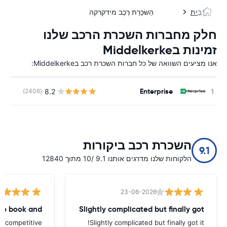
בַּיִת
הַשׂכָּרַת רֶכֶב מידקרקה
חלק מחברות השכרת הרכב שלנו
זמינות בMiddelkerke
אנו מציעים השוואה של כל חברות השכרת רכב בMiddelkerke:
Enterprise
8.2
(2406)
השכרת רכב ביקורות
9.1
הלקוחות שלנו מדרגים אותנו 9.1 /10 מתוך 12840
23-06-2026
to book and
Slightly complicated but finally got
d competitive
Slightly complicated but finally got it!