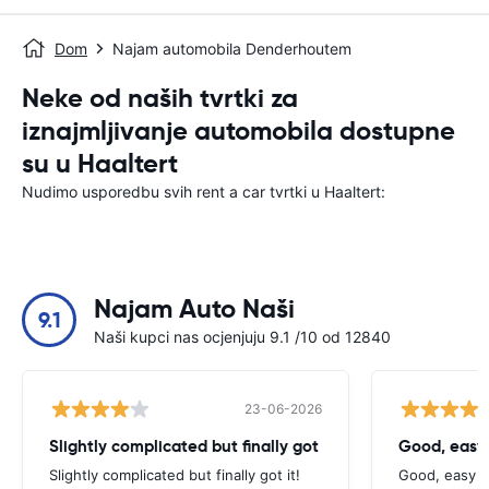
Dom
Najam automobila Denderhoutem
Neke od naših tvrtki za
iznajmljivanje automobila dostupne
su u Haaltert
Nudimo usporedbu svih rent a car tvrtki u Haaltert:
Najam Auto Naši
9.1
Naši kupci nas ocjenjuju 9.1 /10 od 12840
23-06-2026
Slightly complicated but finally got
Good, easy
Slightly complicated but finally got it!
Good, easy t