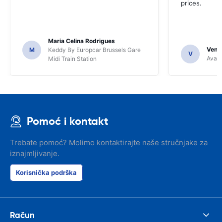
prices.
Maria Celina Rodrigues
Venka
M
Keddy By Europcar Brussels Gare
V
Avant
Midi Train Station
Pomoć i kontakt
Trebate pomoć? Molimo kontaktirajte naše stručnjake za
iznajmljivanje.
Korisnička podrška
Račun