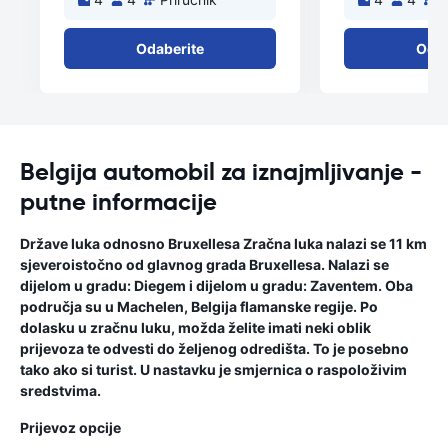
Odaberite
Odab
Belgija automobil za iznajmljivanje -
putne informacije
Države luka odnosno Bruxellesa Zračna luka nalazi se 11 km
sjeveroistočno od glavnog grada Bruxellesa. Nalazi se
dijelom u gradu: Diegem i dijelom u gradu: Zaventem. Oba
područja su u Machelen, Belgija flamanske regije. Po
dolasku u zračnu luku, možda želite imati neki oblik
prijevoza te odvesti do željenog odredišta. To je posebno
tako ako si turist. U nastavku je smjernica o raspoloživim
sredstvima.
Prijevoz opcije