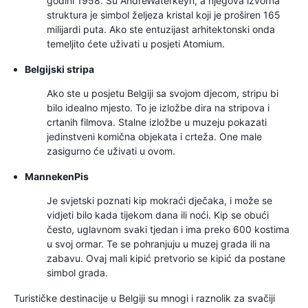
godini 1958. Su AndréWaterkeyn, a njegova izvorna
struktura je simbol željeza kristal koji je proširen 165
milijardi puta. Ako ste entuzijast arhitektonski onda
temeljito ćete uživati u posjeti Atomium.
Belgijski stripa
Ako ste u posjetu Belgiji sa svojom djecom, stripu bi
bilo idealno mjesto. To je izložbe dira na stripova i
crtanih filmova. Stalne izložbe u muzeju pokazati
jedinstveni komična objekata i crteža. One male
zasigurno će uživati u ovom.
MannekenPis
Je svjetski poznati kip mokraći dječaka, i može se
vidjeti bilo kada tijekom dana ili noći. Kip se obući
često, uglavnom svaki tjedan i ima preko 600 kostima
u svoj ormar. Te se pohranjuju u muzej grada ili na
zabavu. Ovaj mali kipić pretvorio se kipić da postane
simbol grada.
Turističke destinacije u Belgiji su mnogi i raznolik za svačiji