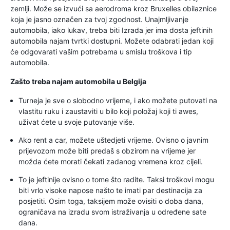
zemlji. Može se izvući sa aerodroma kroz Bruxelles obilaznice
koja je jasno označen za tvoj zgodnost. Unajmljivanje
automobila, iako lukav, treba biti Izrada jer ima dosta jeftinih
automobila najam tvrtki dostupni. Možete odabrati jedan koji
će odgovarati vašim potrebama u smislu troškova i tip
automobila.
Zašto treba najam automobila u Belgija
Turneja je sve o slobodno vrijeme, i ako možete putovati na
vlastitu ruku i zaustaviti u bilo koji položaj koji ti awes,
uživat ćete u svoje putovanje više.
Ako rent a car, možete uštedjeti vrijeme. Ovisno o javnim
prijevozom može biti predaš s obzirom na vrijeme jer
možda ćete morati čekati zadanog vremena kroz cijeli.
To je jeftinije ovisno o tome što radite. Taksi troškovi mogu
biti vrlo visoke napose našto te imati par destinacija za
posjetiti. Osim toga, taksijem može ovisiti o doba dana,
ograničava na izradu svom istraživanja u određene sate
dana.