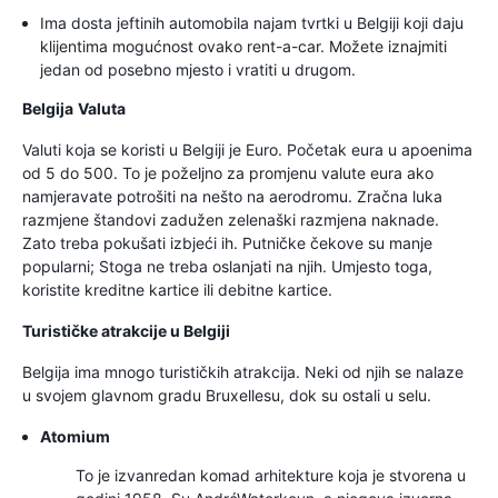
Ima dosta jeftinih automobila najam tvrtki u Belgiji koji daju
klijentima mogućnost ovako rent-a-car. Možete iznajmiti
jedan od posebno mjesto i vratiti u drugom.
Belgija
Valuta
Valuti koja se koristi u Belgiji je Euro. Početak eura u apoenima
od 5 do 500. To je poželjno za promjenu valute eura ako
namjeravate potrošiti na nešto na aerodromu. Zračna luka
razmjene štandovi zadužen zelenaški razmjena naknade.
Zato treba pokušati izbjeći ih. Putničke čekove su manje
popularni; Stoga ne treba oslanjati na njih. Umjesto toga,
koristite kreditne kartice ili debitne kartice.
Turističke atrakcije u Belgiji
Belgija ima mnogo turističkih atrakcija. Neki od njih se nalaze
u svojem glavnom gradu Bruxellesu, dok su ostali u selu.
Atomium
To je izvanredan komad arhitekture koja je stvorena u