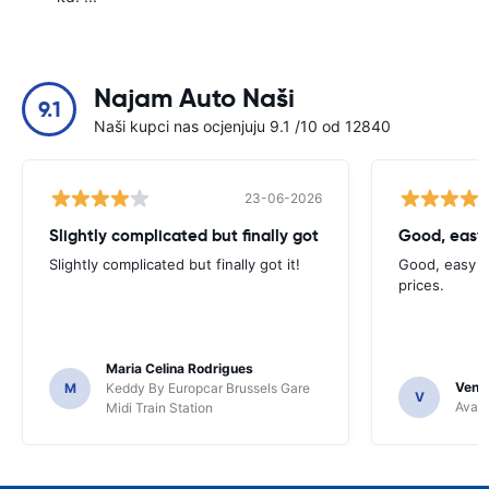
Najam Auto Naši
9.1
Naši kupci nas ocjenjuju 9.1 /10 od 12840
23-06-2026
Slightly complicated but finally got
Good, easy
Slightly complicated but finally got it!
Good, easy t
prices.
Maria Celina Rodrigues
Venka
M
Keddy By Europcar Brussels Gare
V
Avant
Midi Train Station