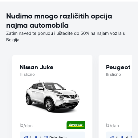
Nudimo mnogo različitih opcija
najma automobila
Zatim navedite ponudu i uštedite do 50% na najam vozila u
Belgija
Nissan Juke
Peugeot 2
Ili slično
Ili slično
Iz
Iz
/dan
/dan
4
4
Priručnik
4
4
P