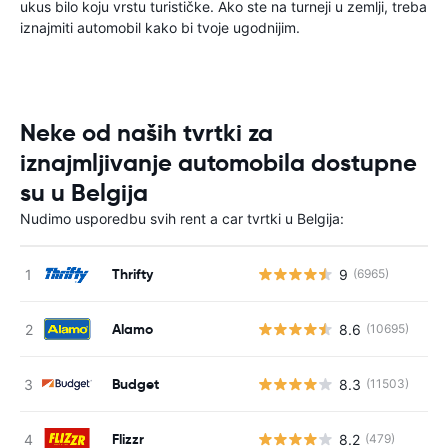
ukus bilo koju vrstu turističke. Ako ste na turneji u zemlji, treba
iznajmiti automobil kako bi tvoje ugodnijim.
Neke od naših tvrtki za
iznajmljivanje automobila dostupne
su u Belgija
Nudimo usporedbu svih rent a car tvrtki u Belgija:
Thrifty
9
(6965)
Alamo
8.6
(10695)
Budget
8.3
(11503)
Flizzr
8.2
(479)