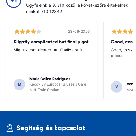
9.1
Ügyfeleink a 9.1/10 közül a következőre értékelnek
minket: /10 12842
23-06-2026
Slightly complicated but finally got
Good, easy
Slightly complicated but finally got it!
Good, easy t
prices.
Maria Celina Rodrigues
Venka
M
Keddy By Europcar Brussels Gare
V
Avant
Midi Train Station
Segítség és kapcsolat