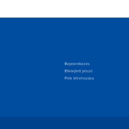
Bejelentkezés
Elfelejtett jelszó
Fiók létrehozása