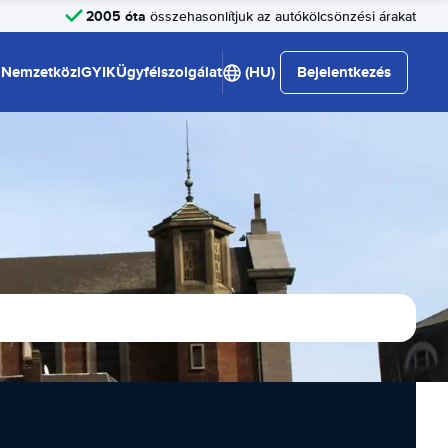
2005 óta
összehasonlítjuk az autókölcsönzési árakat
Nemzetközi
GYIK
Ügyfélszolgálat
(HU)
Bejelentkezés