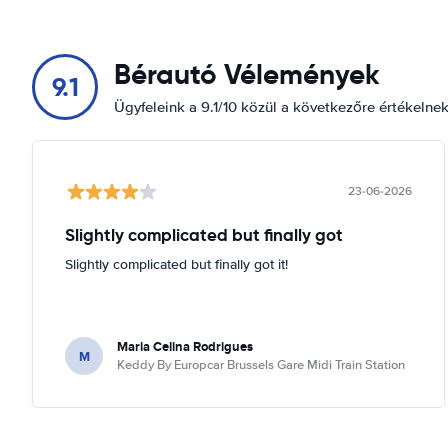
Bérautó Vélemények
9.1
Ügyfeleink a 9.1/10 közül a következőre értékelne
23-06-2026
Slightly complicated but finally got
Slightly complicated but finally got it!
Maria Celina Rodrigues
M
Keddy By Europcar Brussels Gare Midi Train Station