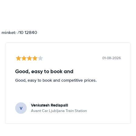
k minket: /10 12840
01-08-2026
Good, easy to book and
Good, easy to book and competitive prices.
Venkatesh Redlapalli
V
Avant Car Ljubljana Train Station