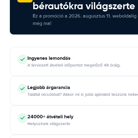
bérautókra világszerte
Ez a promóció a 2026. augusztus 11. weboldalig 
még ma!
Ingyenes lemondás
A tervezett átvételi időpontot megelőző 48 óráig.
Legjobb árgarancia
Találtál olcsóbbat? Akkor mi is jobb ajánlatot teszünk neke
24000+ átvételi hely
Helyszínek világszerte