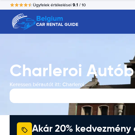
9.1
Ügyfelek értékelései
/ 10
Belgium
CAR RENTAL GUIDE
Charleroi Autób
Keressen bérautót itt: Charleroi
Akár 20% kedvezmény 