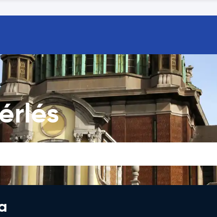
érlés
a