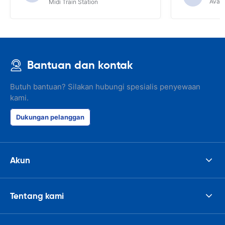
Avant
Midi Train Station
Bantuan dan kontak
Butuh bantuan? Silakan hubungi spesialis penyewaan
kami.
Dukungan pelanggan
Akun
Tentang kami