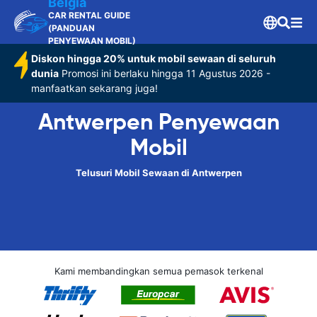
Belgia
CAR RENTAL GUIDE
(PANDUAN
PENYEWAAN MOBIL)
Diskon hingga 20% untuk mobil sewaan di seluruh
dunia
Promosi ini berlaku hingga 11 Agustus 2026 -
manfaatkan sekarang juga!
Antwerpen Penyewaan
Mobil
Telusuri Mobil Sewaan di Antwerpen
Kami membandingkan semua pemasok terkenal