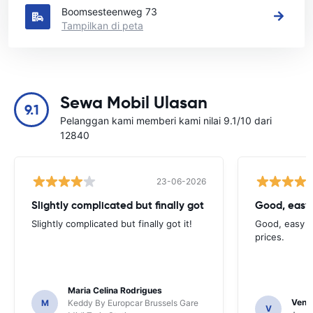
Boomsesteenweg 73
Tampilkan di peta
Sewa Mobil Ulasan
9.1
Pelanggan kami memberi kami nilai 9.1/10 dari
12840
23-06-2026
Slightly complicated but finally got
Good, easy
Slightly complicated but finally got it!
Good, easy t
prices.
Maria Celina Rodrigues
Venka
M
Keddy By Europcar Brussels Gare
V