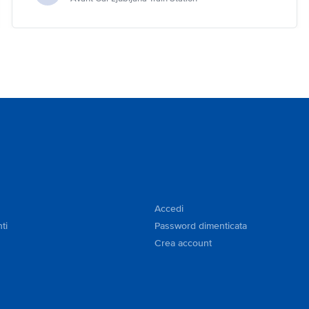
Accedi
ti
Password dimenticata
Crea account