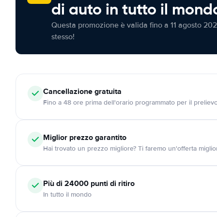
di auto in tutto il mond
Questa promozione è valida fino a 11 agosto 202
stesso!
Cancellazione
gratuita
Fino a 48 ore prima dell'orario programmato per il preliev
Miglior prezzo garantito
Hai trovato un prezzo migliore? Ti faremo un'offerta miglio
Più di 24000
punti di ritiro
In tutto il mondo