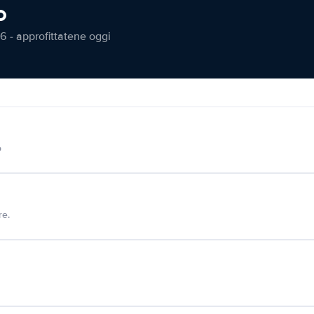
o
6 - approfittatene oggi
o
re.