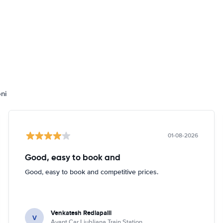
oni
01-08-2026
Good, easy to book and
Good, easy to book and competitive prices.
Venkatesh Redlapalli
V
Avant Car Ljubljana Train Station