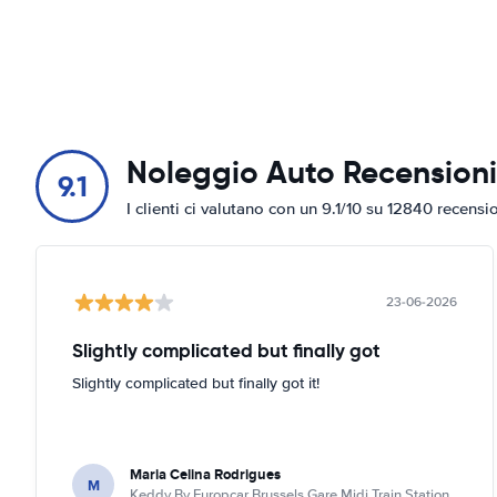
Noleggio Auto Recensioni
9.1
I clienti ci valutano con un 9.1/10 su 12840 recensi
23-06-2026
Slightly complicated but finally got
Slightly complicated but finally got it!
Maria Celina Rodrigues
M
Keddy By Europcar Brussels Gare Midi Train Station