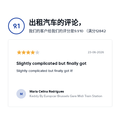
出租汽车的评论，
9.1
我们的客户给我们的评分是9.1/10 （满分12842
23-06-2026
Slightly complicated but finally got
Slightly complicated but finally got it!
Maria Celina Rodrigues
M
Keddy By Europcar Brussels Gare Midi Train Station