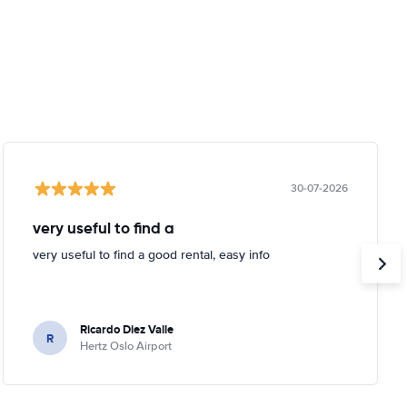
30-07-2026
very useful to find a
very useful to find a good rental, easy info
Ricardo Diez Valle
R
Hertz Oslo Airport