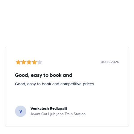
01-08-2026
Good, easy to book and
Good, easy to book and competitive prices.
Venkatesh Redlapalli
V
Avant Car Ljubljana Train Station