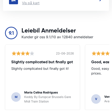
Vis på kart
Leiebil Anmeldelser
9.1
Kunder gir oss 9.1/10 av 12840 anmeldelser
23-06-2026
Slightly complicated but finally got
Good, easy
Slightly complicated but finally got it!
Good, easy t
prices.
Maria Celina Rodrigues
Venka
M
Keddy By Europcar Brussels Gare
V
Avant
Midi Train Station