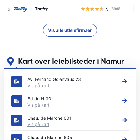
Thrifty
9
(6965)
In
Vis alle utleiefirmaer
Kart over leiebilsteder i Namur
Se våre viktigste bilutleiesteder i Namur
Av. Fernand Golenvaux 23
Vis på kart
Bd du N 30
Vis på kart
Chau. de Marche 601
Vis på kart
Chau. de Marche 605