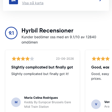
Visa på karta
Hyrbil Recensioner
9.1
Kunder bedömer oss med en 9.1/10 av 12840
omdömen
23-06-2026
Slightly complicated but finally got
Good, easy
Slightly complicated but finally got it!
Good, easy t
prices.
Maria Celina Rodrigues
Venka
M
Keddy By Europcar Brussels Gare
V
Avant
Midi Train Station