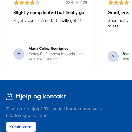
23-06-2026
Slightly complicated but finally got
Good, easy
Slightly complicated but finally got it!
Good, easy t
prices.
Maria Celina Rodrigues
Venka
M
Keddy By Europcar Brussels Gare
V
Avant
Midi Train Station
Hjelp og kontakt
Trenger du hjelp? Ta i så fall kontakt med våre
bilutleiespesialister.
Kundestøtte