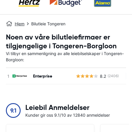
Hjem
Bilutleie Tongeren
Noen av våre bilutleiefirmaer er
tilgjengelige i Tongeren-Borgloon
Vi tilbyr en sammenligning av alle leiebilselskaper i Tongeren-
Borgloon:
Enterprise
8.2
(2406)
In
Leiebil Anmeldelser
9.1
Kunder gir oss 9.1/10 av 12840 anmeldelser