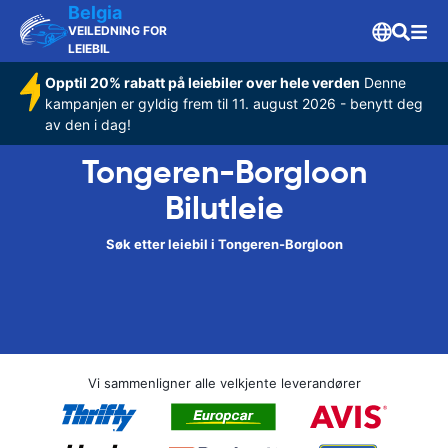
Belgia
VEILEDNING FOR
LEIEBIL
Opptil 20% rabatt på leiebiler over hele verden
Denne
kampanjen er gyldig frem til 11. august 2026 - benytt deg
av den i dag!
Tongeren-Borgloon
Bilutleie
Søk etter leiebil i Tongeren-Borgloon
Vi sammenligner alle velkjente leverandører