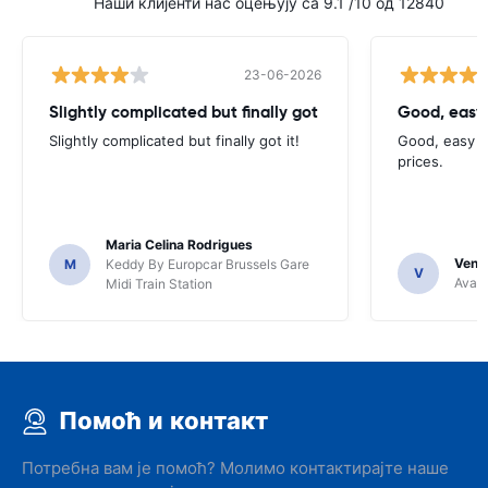
Наши клијенти нас оцењују са 9.1 /10 од 12840
23-06-2026
Slightly complicated but finally got
Good, easy
Slightly complicated but finally got it!
Good, easy t
prices.
Maria Celina Rodrigues
Venka
M
Keddy By Europcar Brussels Gare
V
Avant
Midi Train Station
Помоћ и контакт
Потребна вам је помоћ? Молимо контактирајте наше