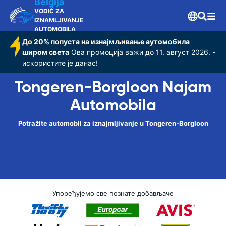
Belgija
VODIČ ZA
IZNAMLJIVANJE
AUTOMOBILA
До 20% попуста на изнајмљивање аутомобила
широм света
Ова промоција важи до 11. август 2026. -
искористите је данас!
Tongeren-Borgloon Najam
Automobila
Potražite automobil za iznajmljivanje u Tongeren-Borgloon
Упоређујемо све познате добављаче