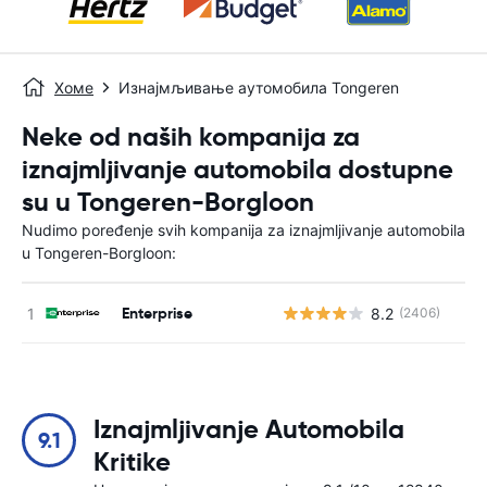
Хоме
Изнајмљивање аутомобила Tongeren
Neke od naših kompanija za
iznajmljivanje automobila dostupne
su u Tongeren-Borgloon
Nudimo poređenje svih kompanija za iznajmljivanje automobila
u Tongeren-Borgloon:
Enterprise
8.2
(2406)
Н
Iznajmljivanje Automobila
9.1
Kritike