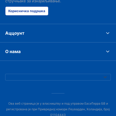
стручњаке за изнајмљивање.
Корисничка подршка
Аццоунт
О нама
Ова веб страница је у власништву и под управом ЕасиТерра БВ и
регистрована је при Привредној комори Леуварден, Холандија, број
01104443