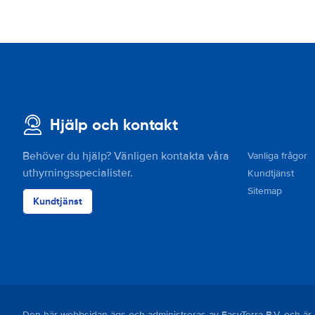
Hjälp och kontakt
Behöver du hjälp? Vänligen kontakta våra
Vanliga frågor
uthyrningsspecialister.
Kundtjänst
Sitemap
Kundtjänst
Den här webbsidan ägs och administreras av EasyTerra B.V. och 