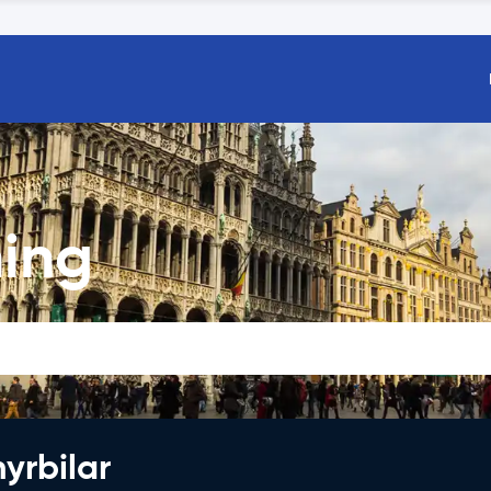
ning
hyrbilar