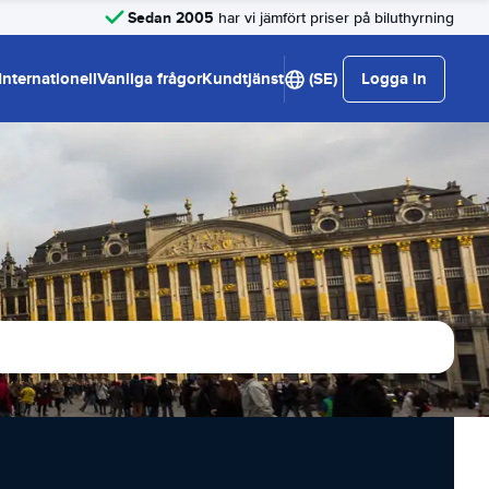
Sedan 2005
har vi jämfört priser på biluthyrning
Internationell
Vanliga frågor
Kundtjänst
(SE)
Logga in