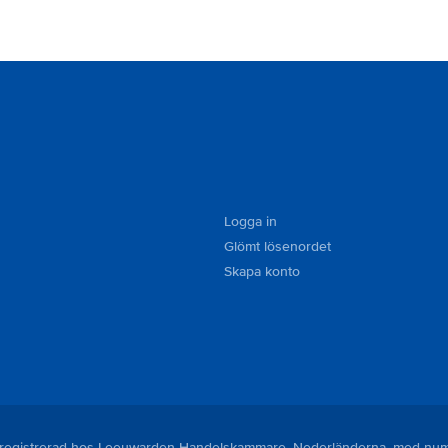
Logga in
Glömt lösenordet
Skapa konto
är registrerad hos Leeuwarden Handelskammare, Nederländerna, med n