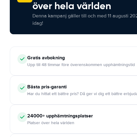
över hela världen
Denna kampanj gäller till och med 11 augusti 20
idag!
Gratis
avbokning
Upp till 48 timmar före överenskommen upphämtningstid
Bästa pris-garanti
Har du hittat ett bättre pris? Då ger vi dig ett bättre erbju
24000+
upphämtningsplatser
Platser över hela världen