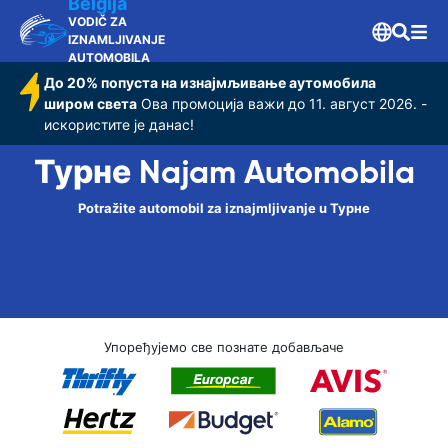
Belgija
VODIČ ZA
IZNAMLJIVANJE
AUTOMOBILA
До 20% попуста на изнајмљивање аутомобила
широм света
Ова промоција важи до 11. август 2026. -
искористите је данас!
Турне Najam Automobila
Potražite automobil za iznajmljivanje u Турне
Упоређујемо све познате добављаче