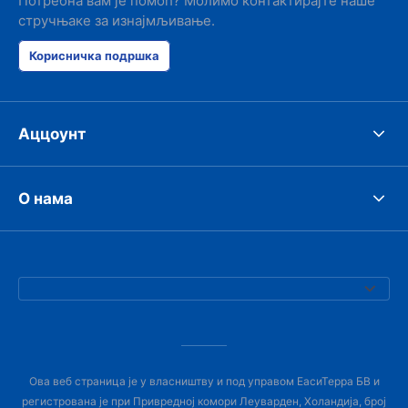
Потребна вам је помоћ? Молимо контактирајте наше
стручњаке за изнајмљивање.
Корисничка подршка
Аццоунт
О нама
Ова веб страница је у власништву и под управом ЕасиТерра БВ и
регистрована је при Привредној комори Леуварден, Холандија, број