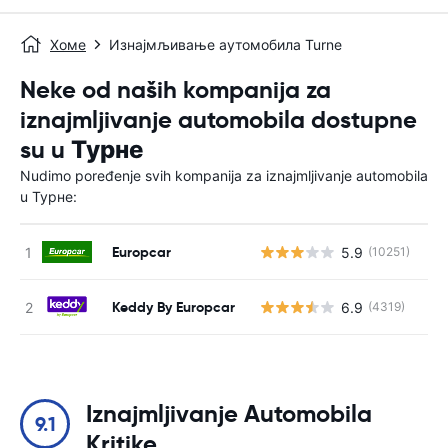
Хоме
Изнајмљивање аутомобила Turne
Neke od naših kompanija za
iznajmljivanje automobila dostupne
su u Турне
Nudimo poređenje svih kompanija za iznajmljivanje automobila
u Турне:
Europcar
5.9
(10251)
Н
Keddy By Europcar
6.9
(4319)
Н
Iznajmljivanje Automobila
9.1
Kritike