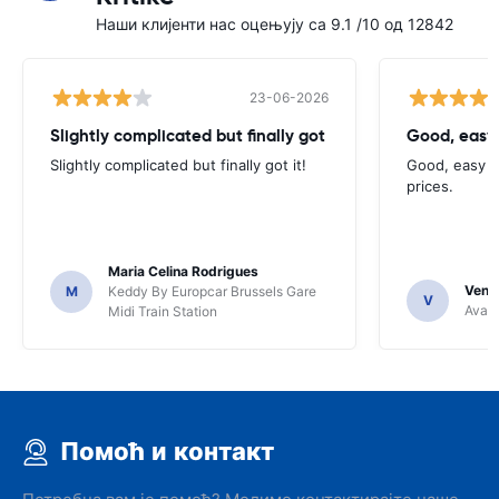
Наши клијенти нас оцењују са 9.1 /10 од 12842
23-06-2026
Slightly complicated but finally got
Good, easy
Slightly complicated but finally got it!
Good, easy t
prices.
Maria Celina Rodrigues
Venka
M
Keddy By Europcar Brussels Gare
V
Avant
Midi Train Station
Помоћ и контакт