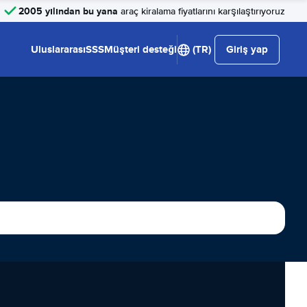
2005 yılından bu yana
araç kiralama fiyatlarını karşılaştırıyoruz
Uluslararası
SSS
Müşteri desteği
(TR)
Giriş yap