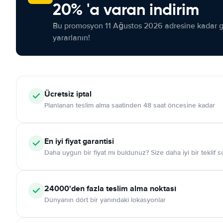
20% 'a varan indirim
Bu promosyon 11 Ağustos 2026 adresine kadar ge
yararlanın!
Ücretsiz iptal
Planlanan teslim alma saatinden 48 saat öncesine kadar
En iyi fiyat garantisi
Daha uygun bir fiyat mı buldunuz? Size daha iyi bir teklif 
24000'den fazla teslim alma noktası
Dünyanın dört bir yanındaki lokasyonlar