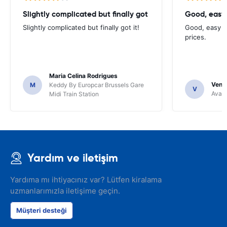
Slightly complicated but finally got
Good, easy
Slightly complicated but finally got it!
Good, easy t
prices.
Maria Celina Rodrigues
Venka
M
Keddy By Europcar Brussels Gare
V
Avant
Midi Train Station
Yardım ve iletişim
Yardıma mı ihtiyacınız var? Lütfen kiralama
uzmanlarımızla iletişime geçin.
Müşteri desteği