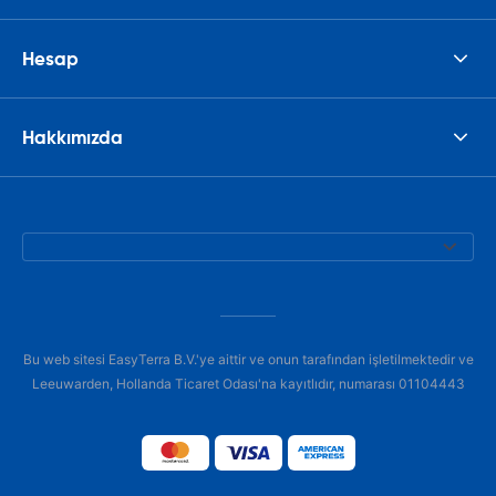
Hesap
Hakkımızda
Bu web sitesi EasyTerra B.V.'ye aittir ve onun tarafından işletilmektedir ve
Leeuwarden, Hollanda Ticaret Odası'na kayıtlıdır, numarası 01104443