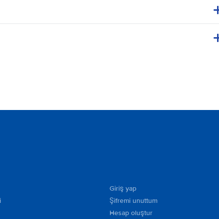
Giriş yap
i
Şifremi unuttum
Hesap oluştur