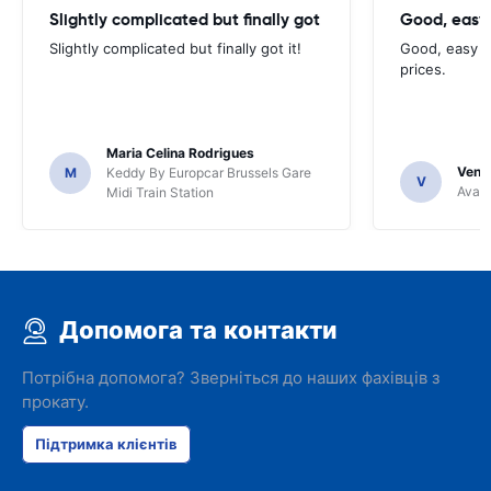
Slightly complicated but finally got
Good, easy
Slightly complicated but finally got it!
Good, easy t
prices.
Maria Celina Rodrigues
Venka
M
Keddy By Europcar Brussels Gare
V
Avant
Midi Train Station
Допомога та контакти
Потрібна допомога? Зверніться до наших фахівців з
прокату.
Підтримка клієнтів