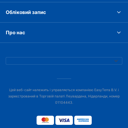
Обліковий запис
Про нас
Цей веб-сайт належить і управляється компанією EasyTerra B.V. і
зареєстрований в Торговій палаті Леувардена, Нідерланди, номер
01104443.