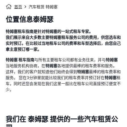
首页
汽车租赁 特姆塞
位置信息泰姆瑟
特姆塞
租车指南
是针对
特姆塞
的一站式租车专家。
我们展示来自大多数主要
特姆塞
租车服务公司的费用，供您选车和
实时预订。在比较过当地租车公司的费率和车型选择后，由您自己
拿主意预订哪一家。
特姆塞
租车指南
与所有主要租车公司都有业务往来，并与
特姆塞
当地服务机构协商，在
特姆塞
各地提供最棒的租车费率和服务。
这样，我们的客户就知道他们始终会得到
特姆塞
最棒的租车费率和
服务。 您在3分钟里就能比较我们的租车费率并预订好在
特姆塞
租
车，同时还您会发现在我们这里一般比在租车公司直接预订便宜不
少。
我们在 泰姆瑟 提供的一些汽车租赁公