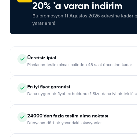
20% 'a varan indirim
Bu promosyon 11 Ağustos 2026 adresine kadar ge
yararlanın!
Ücretsiz iptal
Planlanan teslim alma saatinden 48 saat öncesine kadar
En iyi fiyat garantisi
Daha uygun bir fiyat mı buldunuz? Size daha iyi bir teklif 
24000'den fazla teslim alma noktası
Dünyanın dört bir yanındaki lokasyonlar