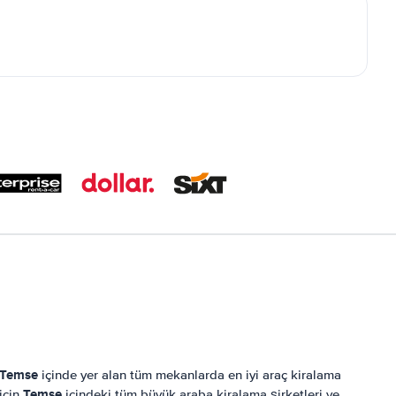
Temse
içinde yer alan tüm mekanlarda en iyi araç kiralama
Temse
 için
içindeki tüm büyük araba kiralama şirketleri ve