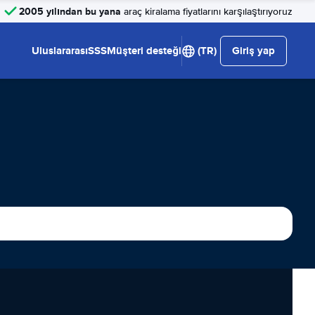
2005 yılından bu yana
araç kiralama fiyatlarını karşılaştırıyoruz
Uluslararası
SSS
Müşteri desteği
(TR)
Giriş yap