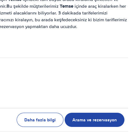
Temse
lenir.Bu şekilde müşterilerimiz
içinde araç kiralarken her
hizmeti alacaklarını biliyorlar. 3 dakikada tarifelerimizi
acınızı kiralayın, bu arada keşfedeceksiniz ki bizim tariflerimiz
 rezervasyon yapmaktan daha ucuzdur.
Daha fazla bilgi
Arama ve rezervasyon