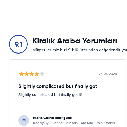
Kiralık Araba Yorumları
9.1
Müşterilerimiz bizi 9.1/10 üzerinden değerlendiriy
23-06-2026
Slightly complicated but finally got
Slightly complicated but finally got it!
Maria Celina Rodrigues
M
Keddy By Europcar Brussels Gare Midi Train Station