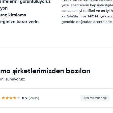
rifelerini görüntülüyoruz
yerel acentelerin hepsiyle ilgi
syon
zaman en iyi tarifleri ve en iyi 
 araç kiralama
Temse
karşılaştırın ve
içinde ar
ğinize karar verin.
genelde doğrudan acentelerle
ma şirketlerimizden bazıları
sını sunuyoruz:
8.2
(2409)
Fiyat mevcut değil