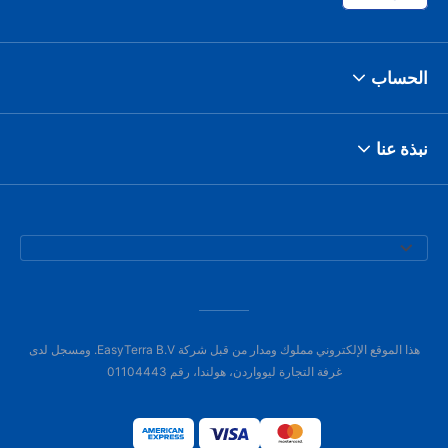
الحساب
نبذة عنا
هذا الموقع الإلكتروني مملوك ومدار من قبل شركة EasyTerra B.V. ومسجل لدى
غرفة التجارة ليوواردن، هولندا، رقم 01104443