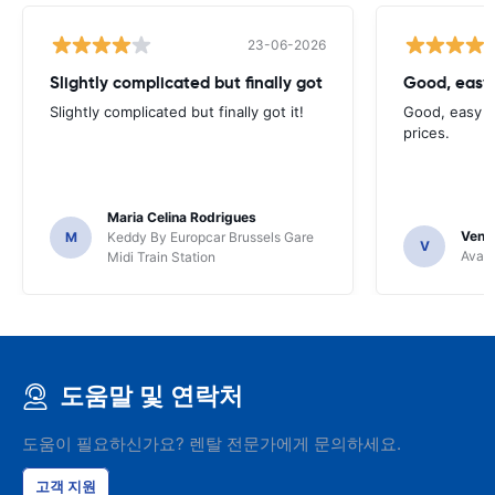
23-06-2026
Slightly complicated but finally got
Good, easy
Slightly complicated but finally got it!
Good, easy t
prices.
Maria Celina Rodrigues
Venka
M
Keddy By Europcar Brussels Gare
V
Avant
Midi Train Station
도움말 및 연락처
도움이 필요하신가요? 렌탈 전문가에게 문의하세요.
고객 지원